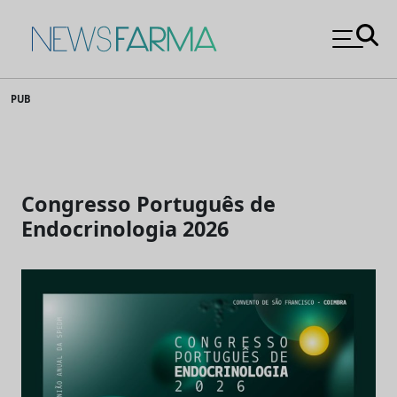
News Farma
Skip
PUB
to
content
Congresso Português de
Endocrinologia 2026