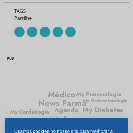
TAGS
Partilhe
PUB
Médico
My Pneumologia
News Farma
My Gastrenterologia
My Diabetes
Agenda
My Cardiologia
Médico News
My Oncologia
My Neurologia
Usamos cookies no nosso site para melhorar a