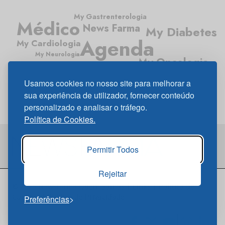
My Gastrenterologia
Médico
News Farma
My Diabetes
Agenda
My Cardiologia
My Neurologia
My Oncologia
Médico News
My Pneumologia
Usamos cookies no nosso site para melhorar a
sua experiência de utilizador, fornecer conteúdo
personalizado e analisar o tráfego.
Política de Cookies.
Permitir Todos
Rejeitar
© 2026 Newsfarma
Quem Somos
|
Links
|
Política de
Cookies
|
Política de Privacidade
Preferências