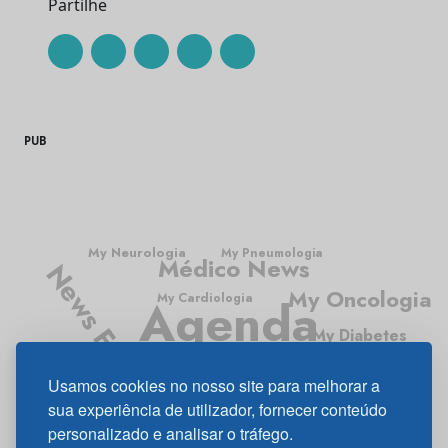
Partilhe
PUB
My Neurologia
My Pneumologia
Médico News
News Farma
My Oncologia
Agenda
My Cardiologia
My Diabetes
Médico
Usamos cookies no nosso site para melhorar a
My Gastrenterologia
sua experiência de utilizador, fornecer conteúdo
personalizado e analisar o tráfego.