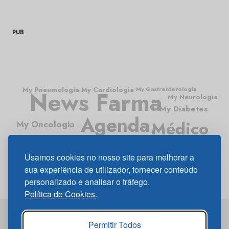
PUB
My Pneumologia
My Cardiologia
My Gastrenterologia
News Farma
My Neurologia
My Diabetes
Agenda
Médico
My Oncologia
Médico News
Usamos cookies no nosso site para melhorar a
sua experiência de utilizador, fornecer conteúdo
personalizado e analisar o tráfego.
Política de Cookies.
Permitir Todos