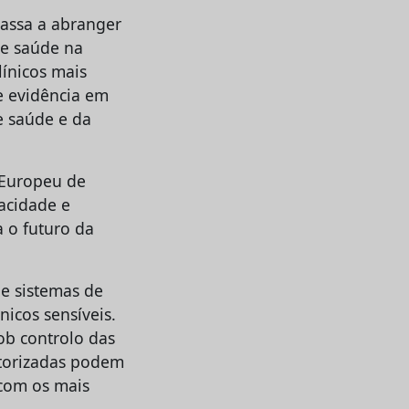
passa a abranger
de saúde na
línicos mais
e evidência em
e saúde e da
Europeu de
acidade e
a o futuro da
 e sistemas de
icos sensíveis.
ob controlo das
utorizadas podem
 com os mais