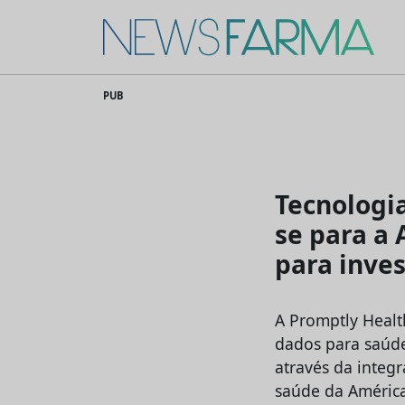
News Farma
Skip
PUB
to
content
Tecnologi
se para a 
para inve
A Promptly Healt
dados para saúde
através da integ
saúde da América