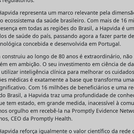
 regulatórios.
Hapvida representa um marco relevante pela dimensã
o ecossistema da saúde brasileiro. Com mais de 16 m
presença em todas as regiões do Brasil, a Hapvida é u
dos de saúde do país, passando agora a fazer parte d
ecnológica concebida e desenvolvida em Portugal.
 construiu ao longo de 80 anos é extraordinário, nã
ém em ambição. O seu investimento em ciência de da
ilizar inteligência clínica para melhorar os cuidados
es médicas é exatamente a base que transforma uma
gnificativo. Com 16 milhões de beneficiários e uma 
 do Brasil, a Hapvida traz uma profundidade de conhe
e tem estado, em grande medida, inacessível à comu
mos orgulho em recebê-la na Promptly Evidence Netwo
os, CEO da Promptly Health.
apvida reforça igualmente o valor científico da rede 