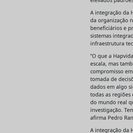
elevados padrões
A integração da 
da organização n
beneficiários e 
sistemas integra
infraestrutura t
“O que a Hapvida
escala, mas tamb
compromisso em ut
tomada de decisõ
dados em algo si
todas as regiões
do mundo real qu
investigação. Te
afirma Pedro Ram
A integração da H