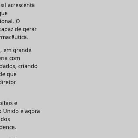
sil acrescenta
que
ional. O
capaz de gerar
rmacêutica.
é, em grande
eria com
 dados, criando
 de que
diretor
itais e
o Unido e agora
udos
idence.