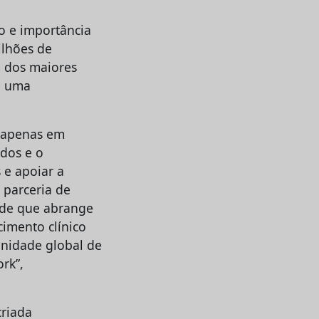
o e importância
ilhões de
m dos maiores
e uma
o apenas em
dos e o
 e apoiar a
 parceria de
rede que abrange
cimento clínico
nidade global de
rk”,
criada