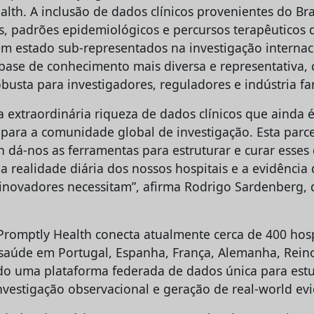
lth. A inclusão de dados clínicos provenientes do Bra
, padrões epidemiológicos e percursos terapêuticos 
êm estado sub-representados na investigação internac
base de conhecimento mais diversa e representativa, 
busta para investigadores, reguladores e indústria fa
a extraordinária riqueza de dados clínicos que ainda 
l para a comunidade global de investigação. Esta parc
h dá-nos as ferramentas para estruturar e curar esses
a realidade diária dos nossos hospitais e a evidência
 inovadores necessitam”, afirma Rodrigo Sardenberg, 
Promptly Health conecta atualmente cerca de 400 hosp
saúde em Portugal, Espanha, França, Alemanha, Rein
indo uma plataforma federada de dados única para est
investigação observacional e geração de real-world ev