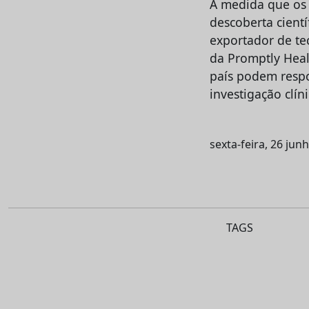
À medida que os
descoberta cient
exportador de te
da Promptly Heal
país podem respo
investigação clín
sexta-feira, 26 jun
TAGS