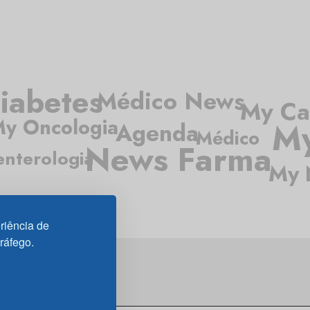
iabetes
Médico News
My Ca
y Oncologia
My
Agenda
Médico
News Farma
enterologia
My 
riência de
tráfego.