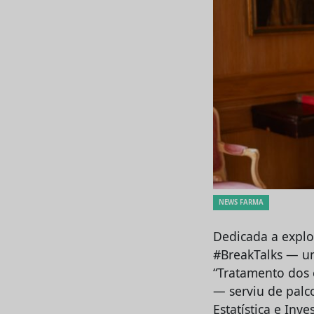
NEWS FARMA
Dedicada a explo
#BreakTalks — um
“Tratamento dos 
— serviu de palc
Estatística e Inv