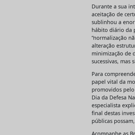
Durante a sua in
aceitação de cer
sublinhou a enor
hábito diário da
“normalização nã
alteração estrut
minimização de d
sucessivas, mas 
Para compreender 
papel vital da mo
promovidos pelo 
Dia da Defesa Nac
especialista exp
final destas inve
públicas possam,
Acompanhe as Br