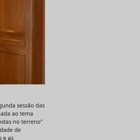
egunda sessão das
nada ao tema
stas no terreno”
idade de
s e as