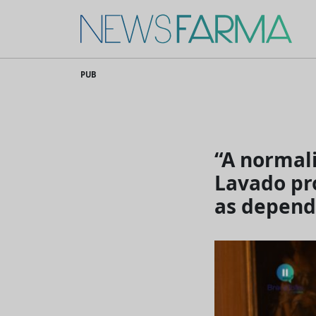
News Farma
Skip
PUB
to
content
“A normal
Lavado pr
as depend