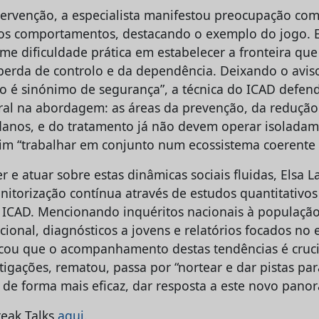
tervenção, a especialista manifestou preocupação com
tos comportamentos, destacando o exemplo do jogo. 
me dificuldade prática em estabelecer a fronteira qu
 perda de controlo e da dependência. Deixando o avis
o é sinónimo de segurança”, a técnica do ICAD defe
ural na abordagem: as áreas da prevenção, da redução 
anos, e do tratamento já não devem operar isolada
sim “trabalhar em conjunto num ecossistema coerente 
e atuar sobre estas dinâmicas sociais fluidas, Elsa L
nitorização contínua através de estudos quantitativos 
ICAD. Mencionando inquéritos nacionais à população
ional, diagnósticos a jovens e relatórios focados no e
licou que o acompanhamento destas tendências é cruci
stigações, rematou, passa por “nortear e dar pistas par
 de forma mais eficaz, dar resposta a este novo panor
eak Talks
aqui
.