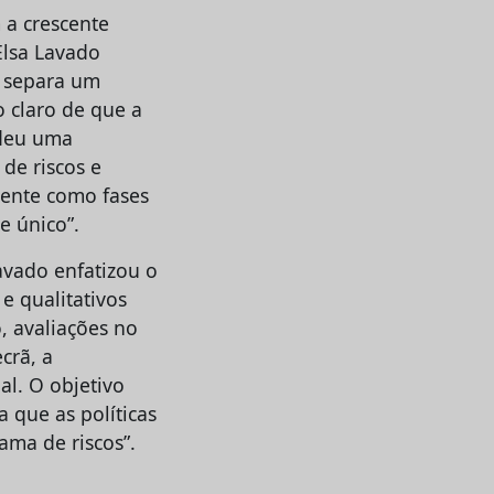
 a crescente
Elsa Lavado
e separa um
o claro de que a
ndeu uma
de riscos e
mente como fases
e único”.
avado enfatizou o
e qualitativos
, avaliações no
crã, a
al. O objetivo
a que as políticas
ama de riscos”.