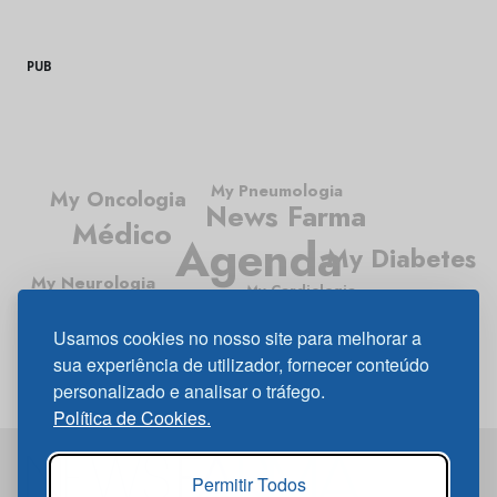
PUB
My Pneumologia
My Oncologia
News Farma
Médico
Agenda
My Diabetes
My Neurologia
My Cardiologia
Médico News
Usamos cookies no nosso site para melhorar a
My Gastrenterologia
sua experiência de utilizador, fornecer conteúdo
personalizado e analisar o tráfego.
Política de Cookies.
Permitir Todos