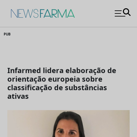
News Farma
Skip
PUB
to
content
Infarmed lidera elaboração de
orientação europeia sobre
classificação de substâncias
ativas