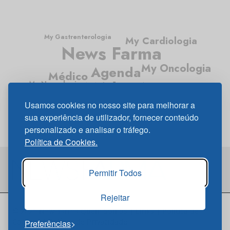
My Gastrenterologia
My Cardiologia
News Farma
My Oncologia
Agenda
Médico
Médico News
My Neurologia
My Diabetes
My Pneumologia
Usamos cookies no nosso site para melhorar a
sua experiência de utilizador, fornecer conteúdo
personalizado e analisar o tráfego.
Política de Cookies.
Permitir Todos
Rejeitar
© 2026 Newsfarma
Quem Somos
|
Links
|
Política de
Cookies
|
Política de Privacidade
Preferências