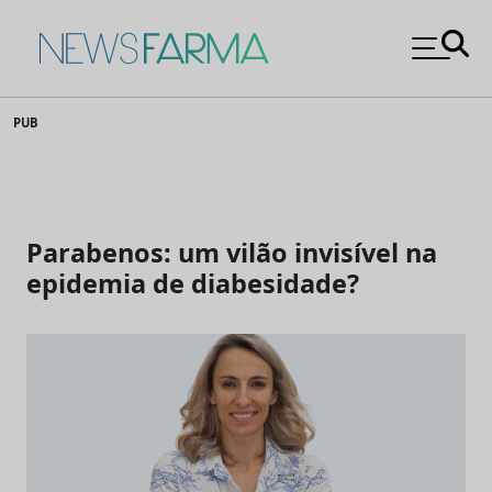
News Farma
Skip
PUB
to
content
Parabenos: um vilão invisível na
epidemia de diabesidade?