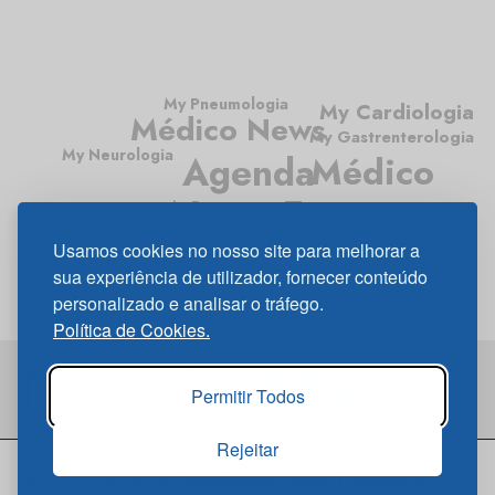
My Pneumologia
My Cardiologia
Médico News
My Gastrenterologia
My Neurologia
Agenda
Médico
News Farma
My Oncologia
My Diabetes
Usamos cookies no nosso site para melhorar a
sua experiência de utilizador, fornecer conteúdo
personalizado e analisar o tráfego.
Política de Cookies.
Permitir Todos
Rejeitar
© 2026 Newsfarma
Quem Somos
|
Links
|
Política de