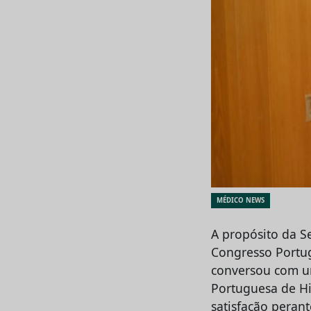
MÉDICO NEWS
A propósito da S
Congresso Portug
conversou com um
Portuguesa de H
satisfação peran