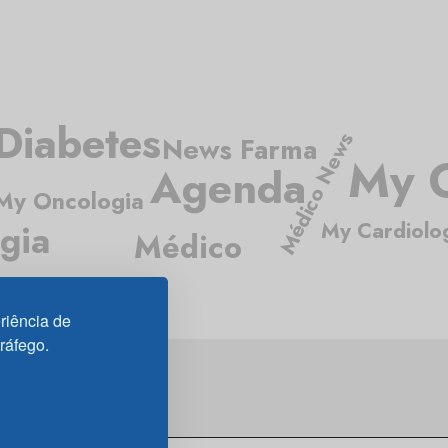
Diabetes
Médico News
News Farma
My G
Agenda
My Oncologia
gia
My Cardiolo
Médico
riência de
tráfego.