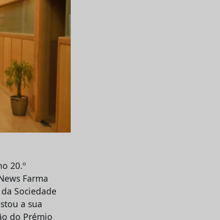
o 20.º
a News Farma
 da Sociedade
stou a sua
ção do Prémio