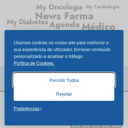
My Oncologia
My Cardiologia
News Farma
My Diabetes
Agenda
Médico
Médico News
Usamos cookies no nosso site para melhorar a
My Pneumologia
My Neurologia
My Gastrenterologia
sua experiência de utilizador, fornecer conteúdo
personalizado e analisar o tráfego.
Política de Cookies.
Permitir Todos
Rejeitar
© 2026 Newsfarma
Quem Somos
|
Links
|
Política de
Cookies
|
Política de Privacidade
Preferências