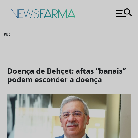
News Farma
Skip
PUB
to
content
Doença de Behçet: aftas “banais”
podem esconder a doença