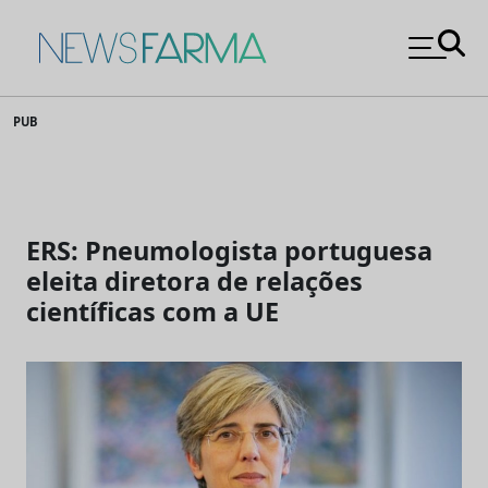
News Farma
Skip
PUB
to
content
ERS: Pneumologista portuguesa
eleita diretora de relações
científicas com a UE