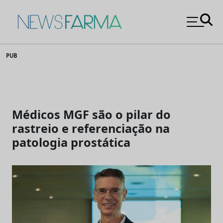
News Farma
Skip
PUB
to
content
Médicos MGF são o pilar do
rastreio e referenciação na
patologia prostática