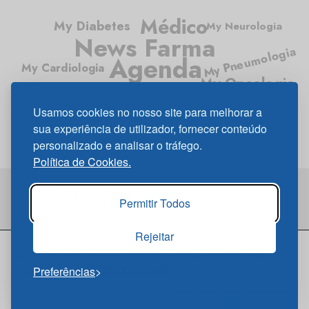
Médico
My Diabetes
My Neurologia
News Farma
My Pneumologia
Agenda
My Cardiologia
My Oncologia
Médico News
Usamos cookies no nosso site para melhorar a
My Gastrenterologia
sua experiência de utilizador, fornecer conteúdo
personalizado e analisar o tráfego.
Política de Cookies.
Permitir Todos
Rejeitar
© 2026 Newsfarma
Quem Somos
|
Links
|
Política de
Cookies
|
Política de Privacidade
Preferências