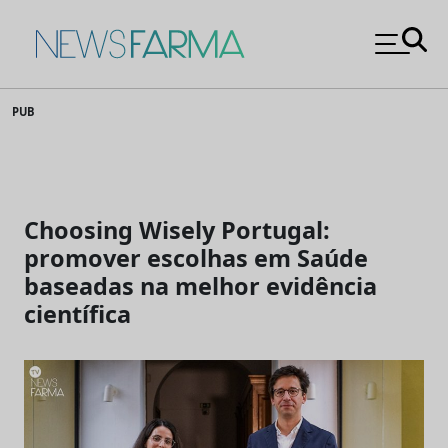
News Farma
Skip
PUB
to
content
Choosing Wisely Portugal:
promover escolhas em Saúde
baseadas na melhor evidência
científica