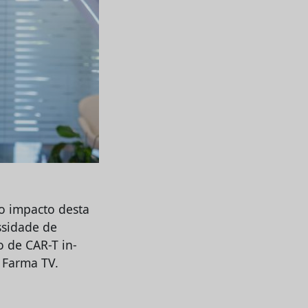
o impacto desta
ssidade de
o de CAR-T in-
 Farma TV.