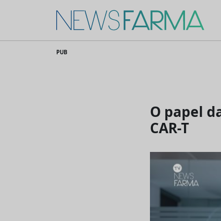
News Farma
Skip
PUB
to
content
O papel d
CAR-T