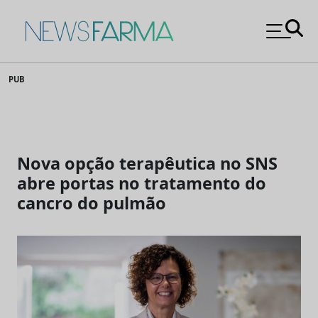
News Farma
Skip
PUB
to
content
Nova opção terapêutica no SNS
abre portas no tratamento do
cancro do pulmão