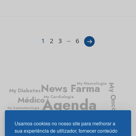
1
2
3
…
6
My Neurologia
News Farma
My Oncologia
My Diabetes
My Cardiologia
Médico
Agenda
My Gastrenterologia
Médico News
Usamos cookies no nosso site para melhorar a
My Pneumologia
sua experiência de utilizador, fornecer conteúdo