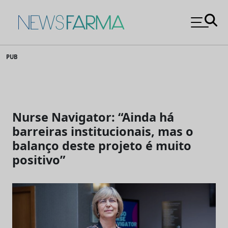
News Farma
Skip
PUB
to
content
Nurse Navigator: “Ainda há
barreiras institucionais, mas o
balanço deste projeto é muito
positivo”